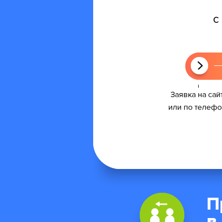
с
П
в