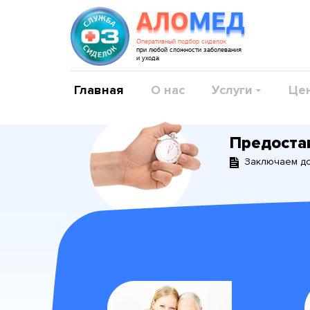
АЛО
МЕД
Оперативный подбор сиделок
при любой сложности заболевания
и ухода
Главная
О нас
Услуги
Це
Предоста
Заключаем