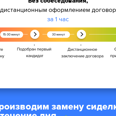
Без собеседования,
 дистанционным оформлением догово
за 1 час
роизводим замену сидел
 течение дня