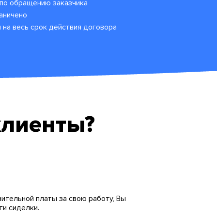
 по обращению заказчика
раничено
 на весь срок действия договора
клиенты?
ительной платы за свою работу, Вы
ги сиделки.