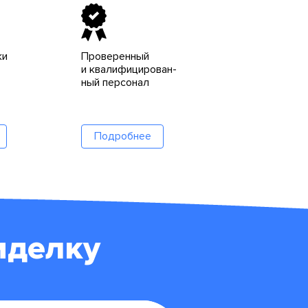
ки
Проверенный
и квалифицирован-
ный персонал
Подробнее
иделку