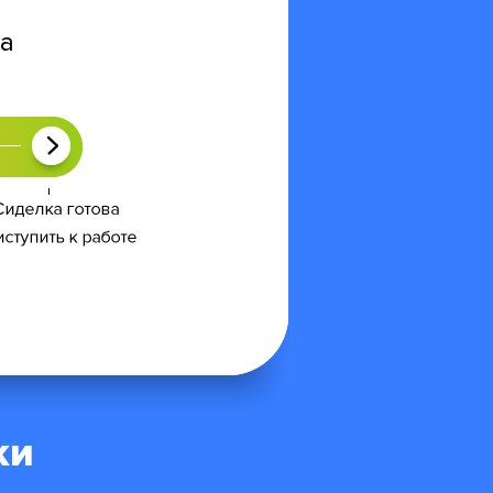
ра
ки