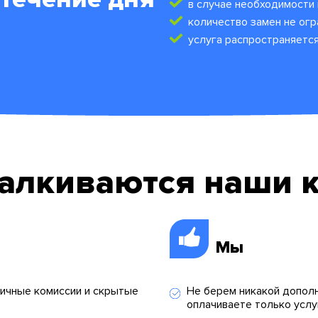
в случае необходимости
количество замен не ог
услуга распространяется
талкиваются наши 
Мы
личные комиссии и скрытые
Не берем никакой дополн
оплачиваете только услу