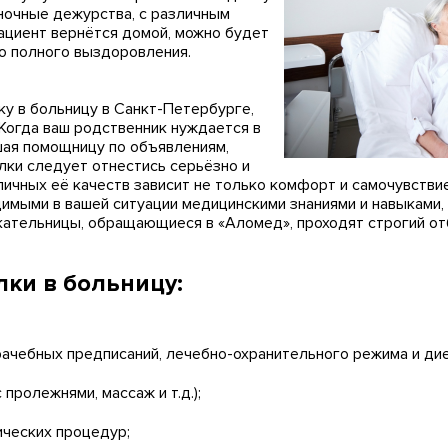
 ночные дежурства, с различным
пациент вернётся домой, можно будет
о полного выздоровления.
у в больницу в Санкт-Петербурге,
 Когда ваш родственник нуждается в
ашая помощницу по объявлениям,
лки следует отнестись серьёзно и
личных её качеств зависит не только комфорт и самочувствие
мыми в вашей ситуации медицинскими знаниями и навыками, 
ательницы, обращающиеся в «Аломед», проходят строгий отб
ки в больницу:
ачебных предписаний, лечебно-охранительного режима и дие
пролежнями, массаж и т.д.);
ических процедур;