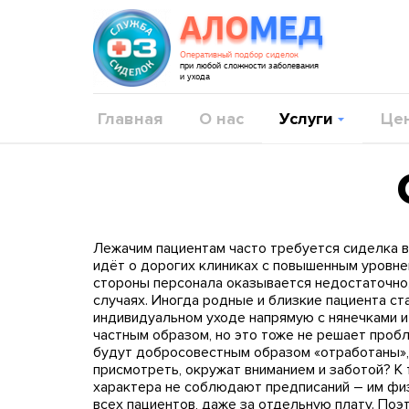
АЛО
МЕД
Оперативный подбор сиделок
при любой сложности заболевания
и ухода
Главная
О нас
Услуги
Це
Лежачим пациентам часто требуется сиделка в 
идёт о дорогих клиниках с повышенным уровне
стороны персонала оказывается недостаточно,
случаях. Иногда родные и близкие пациента с
индивидуальном уходе напрямую с нянечками и
частным образом, но это тоже не решает пробле
будут добросовестным образом «отработаны», 
присмотреть, окружат вниманием и заботой? К 
характера не соблюдают предписаний – им физ
всех пациентов, даже за отдельную плату. Поэ