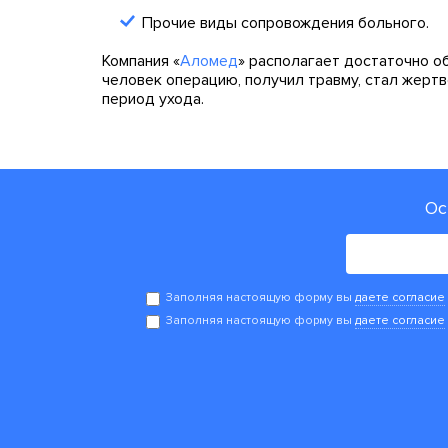
Прочие виды сопровождения больного.
Компания «
Аломед
» располагает достаточно о
человек операцию, получил травму, стал жертв
период ухода.
Ос
Заполняя настоящую форму вы
даете согласие
Заполняя настоящую форму вы
даете согласие