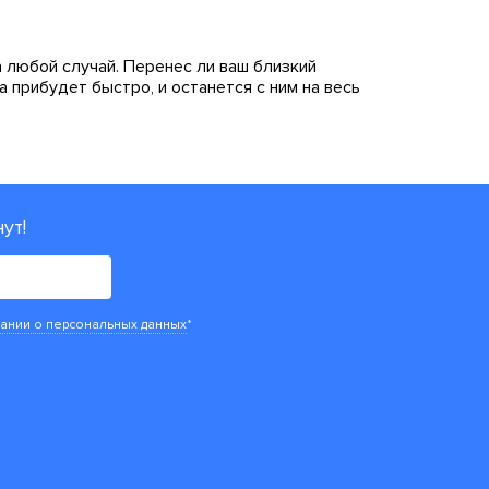
 любой случай. Перенес ли ваш близкий
 прибудет быстро, и останется с ним на весь
ут!
ании о персональных данных
*