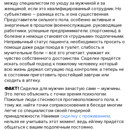
между специалистом по уходу за мужчиной и за
женщиной, если это квалифицированный сотрудник. Но
субъективно – разница есть, и она существенная.
Представители сильного пола, особенно активные и
энергичные в прошлом (военнослужащие, руководящие
работники, успешные предприниматели, спортсмены), в
болезни и немощи становятся «трудными» подопечными.
Непривычный статус пациента, необходимость просить о
помощи даже ради похода в туалет, слабость и
мучительные боли – всё это угнетает, унижает их
чувство собственного достоинства. Сиделке придётся
искать особый подход к пожилому человеку, который
всю жизнь держал ситуацию под контролем, а теперь не
в состоянии приготовить простейший завтрак или
сходить в аптеку.
ФАКТ!
Сиделки для мужчин зачастую сами – мужчины.
Это легко объяснить с точки зрения психологии.
Пожилые люди стесняются противоположного пола, к
тому же, найти точки соприкосновения в беседе многим
легче со специалистом своей гендерной
принадлежности. Нанимая
сиделку с проживанием
,
нельзя не учитывать этот момент, ведь ей/ему придётся
общаться с вашим подопечным постоянно.