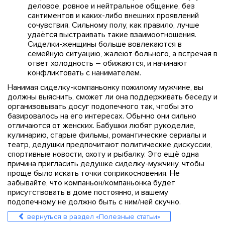
деловое, ровное и нейтральное общение, без
сантиментов и каких-либо внешних проявлений
сочувствия. Сильному полу, как правило, лучше
удаётся выстраивать такие взаимоотношения.
Сиделки-женщины больше вовлекаются в
семейную ситуацию, жалеют больного, а встречая в
ответ холодность – обижаются, и начинают
конфликтовать с нанимателем.
Нанимая сиделку-компаньонку пожилому мужчине, вы
должны выяснить, сможет ли она поддерживать беседу и
организовывать досуг подопечного так, чтобы это
базировалось на его интересах. Обычно они сильно
отличаются от женских. Бабушки любят рукоделие,
кулинарию, старые фильмы, романтические сериалы и
театр, дедушки предпочитают политические дискуссии,
спортивные новости, охоту и рыбалку. Это ещё одна
причина пригласить дедушке сиделку-мужчину, чтобы
проще было искать точки соприкосновения. Не
забывайте, что компаньон/компаньонка будет
присутствовать в доме постоянно, и вашему
подопечному не должно быть с ним/ней скучно.
вернуться в раздел «Полезные статьи»