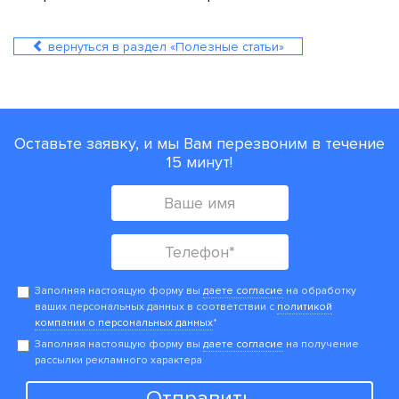
вернуться в раздел «Полезные статьи»
Оставьте заявку, и мы Вам перезвоним в течение
15 минут!
Заполняя настоящую форму вы
даете согласие
на обработку
ваших персональных данных в соответствии с
политикой
компании о персональных данных
*
Заполняя настоящую форму вы
даете согласие
на получение
рассылки рекламного характера
Отправить