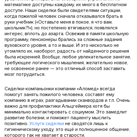
математике доступны каждому, их много в бесплатном
доступе. Наши сиделки были свидетелями ситуации,
когда пожилой человек сначала отказывался брать в
руки учебник («Оставьте меня в покое, я что вам,
школьник?!»), но постепенно втягивался, появлялся
интерес, вплоть до азарта. Освежив в памяти школьную
программу, пенсионеры брались за сложные задания
вузовского уровня, а то и выше. И это нисколько не
утомляло их, наоборот, радость от найденного решения
была искренней. Вообще, любое увлекательное занятие,
требующее логического мышления, желательно новое,
не освоенное ранее — это отличный способ заставить
мозг потрудиться.
Сиделки-компаньонки компании «Аломед» всегда
помогут занять пожилого человека, составят ему
компанию в играх, разгадывании сканвордов и т.п. Очень
важно для профилактики Альцгеймера хотя бы
минимально контактировать с социумом. Это замедлит
развитие болезни, и поможет пациенту мыслить
позитивно.
Услуги сиделки
не сводятся лишь к
гигиеническому уходу, это ещё и полноценное общение,
которого так не хватает в старости.