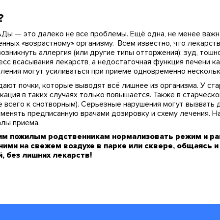
?
Ды — это далеко не все проблемы. Ещё одна, не менее важн
енных «возрастному» организму. Всем известно, что лекарс
зникнуть аллергия (или другие типы отторжения): зуд, тошн
есс всасывания лекарств, а недостаточная функция печени к
вления могут усиливаться при приеме одновременно нескольк
ают почки, которые выводят всё лишнее из организма. У ст
кация в таких случаях только повышается. Также в старческ
 всего к снотворным). Серьезные нарушения могут вызвать 
изменять предписанную врачами дозировку и схему лечения. 
алы приема.
м пожилым родственникам нормализовать режим и рац
 ними на свежем воздухе в парке или сквере, общаясь 
, без лишних лекарств!