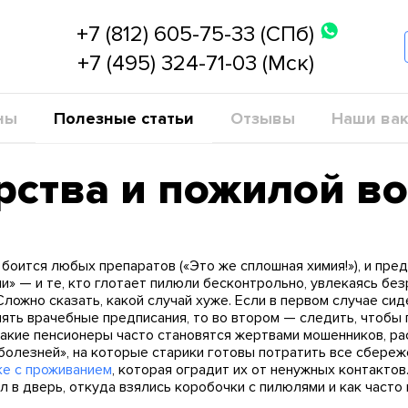
+7 (812) 605-75-33 (СПб)
+7 (495) 324-71-03 (Мск)
ны
Полезные статьи
Отзывы
Наши вак
рства и пожилой во
 боится любых препаратов («Это же сплошная химия!»), и пре
» — и те, кто глотает пилюли бесконтрольно, увлекаясь бе
Сложно сказать, какой случай хуже. Если в первом случае си
нять врачебные предписания, то во втором — следить, чтобы
о такие пенсионеры часто становятся жертвами мошенников, 
олезней», на которые старики готовы потратить все сбереж
ке с проживанием
, которая оградит их от ненужных контакто
 в дверь, откуда взялись коробочки с пилюлями и как часто