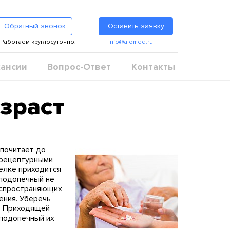
Обратный звонок
Оставить заявку
Работаем круглосуточно!
info@alomed.ru
ансии
Вопрос-Ответ
Контакты
зраст
дпочитает до
зрецептурными
делке приходится
 подопечный не
распространяющих
ения. Уберечь
в. Приходящей
 подопечный их