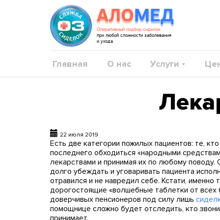
АЛО
МЕД
Оперативный подбор сиделок
при любой сложности заболевания
и ухода
Главная
О нас
Услуги
Це
Лека
22 июля 2019
Есть две категории пожилых пациентов: те, кто
последнего обходиться «народными средствами
лекарствами и принимая их по любому поводу. 
долго убеждать и уговаривать пациента испол
отравился и не навредил себе. Кстати, именн
дорогостоящие «волшебные таблетки от всех б
доверчивых пенсионеров под силу лишь
сидел
помощнице сложно будет отследить, кто звонил
принимает.