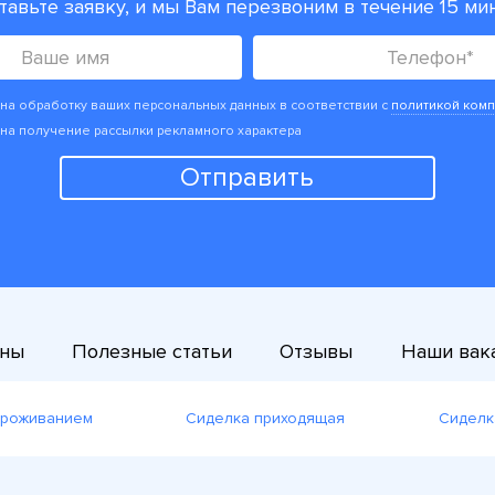
тавьте заявку, и мы Вам перезвоним в течение 15 мин
на обработку ваших персональных данных в соответствии с
политикой комп
на получение рассылки рекламного характера
Отправить
ны
Полезные статьи
Отзывы
Наши вак
проживанием
Сиделка приходящая
Сиделк