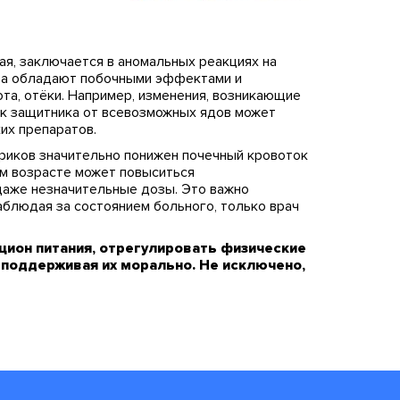
ая, заключается в аномальных реакциях на
тва обладают побочными эффектами и
ота, отёки. Например, изменения, возникающие
ак защитника от всевозможных ядов может
их препаратов.
ариков значительно понижен почечный кровоток
ом возрасте может повыситься
даже незначительные дозы. Это важно
Наблюдая за состоянием больного, только врач
ион питания, отрегулировать физические
и поддерживая их морально. Не исключено,