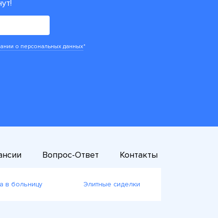
ут!
ании о персональных данных
*
ансии
Вопрос-Ответ
Контакты
а в больницу
Элитные сиделки