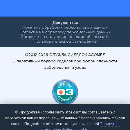
Документы:
Политика обработки персональных данных
Согласие на обработку персональных данных
Согласие на получение рекламной рассылки
Пользовательское соглашение
©2012-2026
СЛУЖБА СИДЕЛОК АЛОМЕД
Оперативный подбор сиделок при любой сложности
заболевания и ухода
🍪 Продолжая использовать этот сайт, вы соглашаетесь с
обработкой ваших персональных данных с использованием файлов
+7 (812) 605-75-33
cookie. Подробнее об этом можно узнать в нашей
Политике в
info@alomed.ru
отношении файлов cookie
.