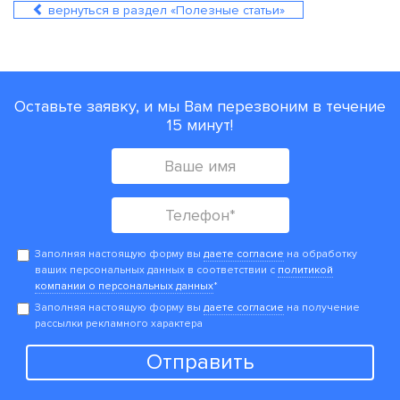
вернуться в раздел «Полезные статьи»
Оставьте заявку, и мы Вам перезвоним в течение
15 минут!
Заполняя настоящую форму вы
даете согласие
на обработку
ваших персональных данных в соответствии с
политикой
компании о персональных данных
*
Заполняя настоящую форму вы
даете согласие
на получение
рассылки рекламного характера
Отправить